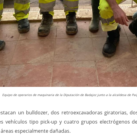
Equipo de operarios de maquinaria de la Diputación de Badajoz junto a la alcaldesa de Pai
estacan un bulldozer, dos retroexcavadoras giratorias, d
es vehículos tipo pick-up y cuatro grupos electrógenos de
n áreas especialmente dañadas.