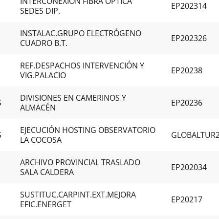
INTERCONEXIÓN FIBRA ÓPTICA
EP202314
SEDES DIP.
INSTALAC.GRUPO ELECTRÓGENO
EP202326
CUADRO B.T.
REF.DESPACHOS INTERVENCIÓN Y
EP20238
VIG.PALACIO
DIVISIONES EN CAMERINOS Y
S
EP20236
ALMACÉN
EJECUCIÓN HOSTING OBSERVATORIO
S
GLOBALTUR
LA COCOSA
ARCHIVO PROVINCIAL TRASLADO
EP202034
SALA CALDERA
SUSTITUC.CARPINT.EXT.MEJORA
EP20217
EFIC.ENERGET