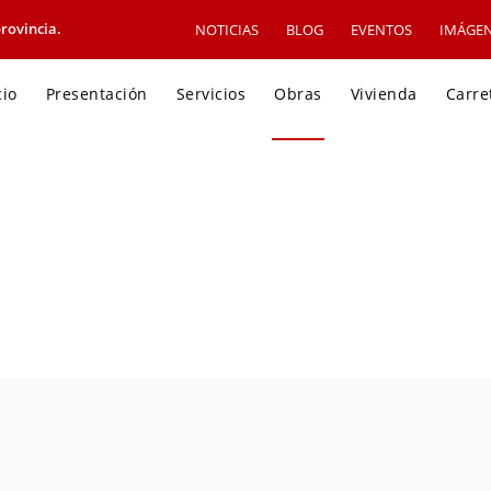
rovincia.
NOTICIAS
BLOG
EVENTOS
IMÁGE
cio
Presentación
Servicios
Obras
Vivienda
Carre