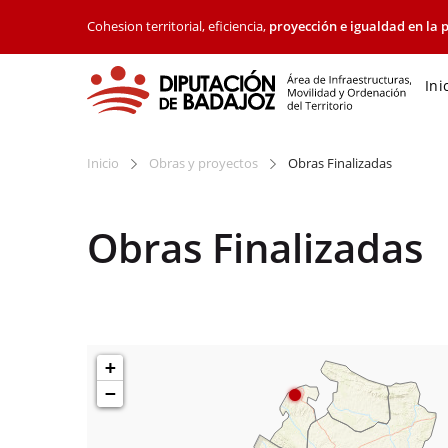
Cohesion territorial, eficiencia,
proyección e igualdad en la p
Ini
Inicio
Obras y proyectos
Obras Finalizadas
Obras Finalizadas
+
−