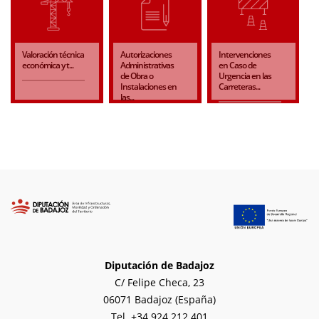
Valoración técnica
Autorizaciones
Intervenciones
económica y t...
Administrativas
en Caso de
de Obra o
Urgencia en las
Instalaciones en
Carreteras...
las...
Diputación de Badajoz
C/ Felipe Checa, 23
06071 Badajoz (España)
Tel. +34 924 212 401