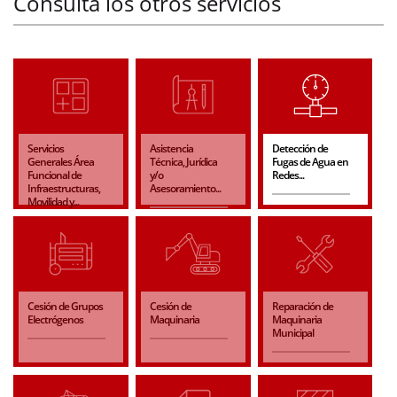
Consulta los otros servicios
Servicios
Asistencia
Detección de
Generales Área
Técnica, Jurídica
Fugas de Agua en
Funcional de
y/o
Redes...
Infraestructuras,
Asesoramiento...
Movilidad y...
Cesión de Grupos
Cesión de
Reparación de
Electrógenos
Maquinaria
Maquinaria
Municipal