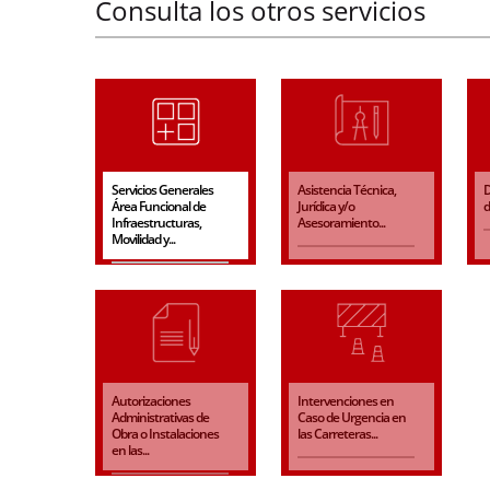
Consulta los otros servicios
Servicios Generales
Asistencia Técnica,
D
Área Funcional de
Jurídica y/o
d
Infraestructuras,
Asesoramiento...
Movilidad y...
Autorizaciones
Intervenciones en
Administrativas de
Caso de Urgencia en
Obra o Instalaciones
las Carreteras...
en las...