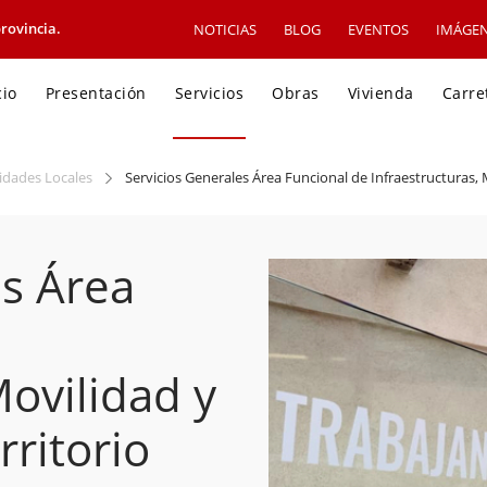
rovincia.
NOTICIAS
BLOG
EVENTOS
IMÁGE
cio
Presentación
Servicios
Obras
Vivienda
Carre
tidades Locales
Servicios Generales Área Funcional de Infraestructuras, 
es Área
Movilidad y
ritorio